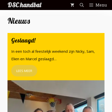
Ga
DSC handbal
Menu
naar
de
Nieuws
inhoud
Geslaagd!
In een toch al feestelijk weekend zijn Nicky, Sam,
Elien en Marcel geslaagd…
LEES MEER